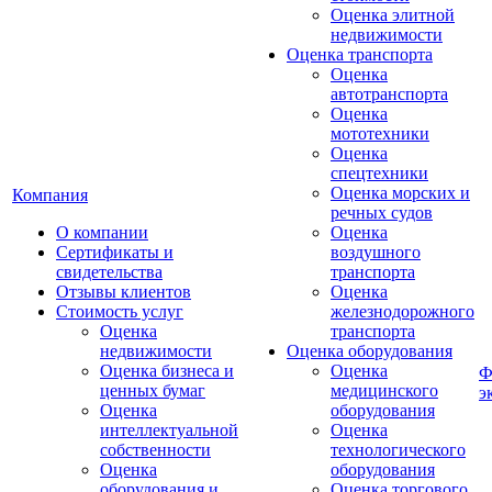
Оценка элитной
недвижимости
Оценка транспорта
Оценка
автотранспорта
Оценка
мототехники
Оценка
спецтехники
Оценка морских и
Компания
речных судов
О компании
Оценка
Сертификаты и
воздушного
свидетельства
транспорта
Отзывы клиентов
Оценка
Стоимость услуг
железнодорожного
Оценка
транспорта
недвижимости
Оценка оборудования
Оценка бизнеса и
Оценка
Ф
ценных бумаг
медицинского
э
Оценка
оборудования
интеллектуальной
Оценка
собственности
технологического
Оценка
оборудования
оборудования и
Оценка торгового