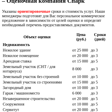
– Оценочная компания Спарк
Указаны
ориентировочные
сроки и стоимость услуг. Наши
менеджеры подготовят для Вас персональное коммерческое
предложение в зависимости от целей оценки и определят
необходимый перечень предоставляемых документов.
Цена
Сроки
Объект оценки
(руб.)
(дней)
Недвижимость
Нежилое здание
от 25 000
до 3
Нежилое помещение
от 20 000
до 3
Арендная ставка
от 15 000
до 5
Земельный участок (СНТ / для
8 000
до 3
нотариуса)
Земельный участок без строений
от 10 000
до 5
Земельный участок со строениями
от 15 000
до 5
Загородный дом
от 10 000
до 3
Гараж / машиноместо
6 000
до 3
Незавершенное строительство
от 20 000
до 5
Сооружения
от 10 000
до 5
Сервитут
от 20 000
до 5