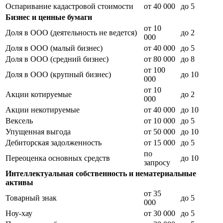
Оспаривание кадастровой стоимости
от 40 000
до 5
Бизнес и ценные бумаги
от 10
Доля в ООО (деятельность не ведется)
до 2
000
Доля в ООО (малый бизнес)
от 40 000
до 5
Доля в ООО (средний бизнес)
от 80 000
до 8
от 100
Доля в ООО (крупный бизнес)
до 10
000
от 10
Акции котируемые
до 2
000
Акции некотируемые
от 40 000
до 10
Вексель
от 10 000
до 5
Упущенная выгода
от 50 000
до 10
Дебиторская задолженность
от 15 000
до 5
по
Переоценка основных средств
до 10
запросу
Интеллектуальная собственность и нематериальные
активы
от 35
Товарный знак
до 5
000
Ноу-хау
от 30 000
до 5